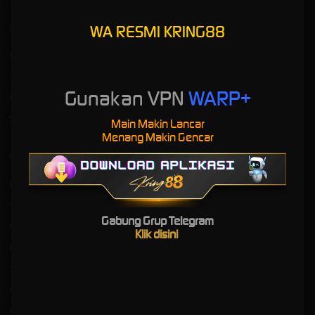
WA RESMI KRING88
Kebijaksanaan
Platform
Responsible Gambling
Promosi
Tentang KRING88
Loyalty
Gunakan VPN
WARP+
Pusat Bantuan
Referral
Syarat dan Ketentuan
Main Makin Lancar
Menang Makin Gencar
Kategori
Dukungan
Hot Games
Slots
Gabung Grup Telegram
Live Casino
Klik disini
Race
Togel
Olahraga
Crash Game