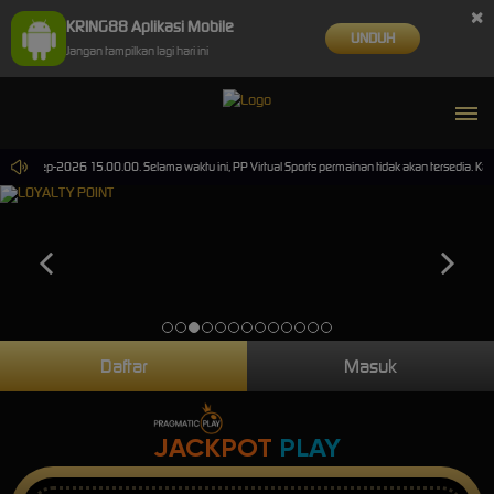
×
KRING88 Aplikasi Mobile
UNDUH
Jangan tampilkan lagi hari ini
ai 30-Sep-2026 15.00.00. Selama waktu ini, PP Virtual Sports permainan tidak akan tersedia. 
Daftar
Masuk
JACKPOT
PLAY