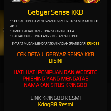
Gebyar Sensa KKB
UNDUH
KRING88 APP
* SPECIAL BONUS EVENT GRAND PRIZE UNTUK SEMUA MEMBER
Nikmati berbagai permainan dalam satu
AKTIF
genggaman
* AMBIL HADIAH UANG TUNAI SEKARANG JUGA
* HADIAH YANG TUNAI LANGSUNG TANPA DI UNDI
SYARAT MUDAH MENDAPATKAN HADIAH GRATIS DARI
KRING88
UNDUH
PANDUAN INSTALASI
CEK DETAIL GEBYAR SENSA KKB
DISINI
HATI HATI PENIPUAN DAN WEBSITE
PHISHING YANG MENGATAS
NAMAKAN SITUS KRING88
KRING88 : Komunitas Gaming Online Terlengkap Dan
Terpercaya 2026
LINK KRING88 RESMI
Kring88 Resmi